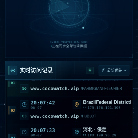
北京
30
访问量
GLOBAL VISITOR DATA SYNC
正在同步全球访问数据
实时访问记录
湖北 · 黄石
20:10:40
08-07
117.150.86.189
IP
01
www.cocowatch.vip
/PARMIGIANI-FLEURIER
BrazilFederal DistrictBra
20:07:42
08-07
179.176.101.195
IP
02
www.cocowatch.vip
/HUBLOT
河北 · 保定
20:07:33
08-07
183.199.36.28
IP
03