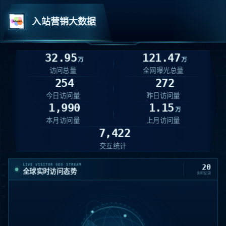
入站营销大数据
32.95
121.47
万
万
访问总量
全网曝光总量
254
272
今日访问量
昨日访问量
1,990
1.15
万
本月访问量
上月访问量
7,422
交互统计
LIVE VISITOR GEO STREAM
20
全球实时访问态势
实时记录